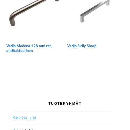
Voit
Voit
tehdä
tehdä
valinnat
valinnat
tuotteen
tuotteen
sivulla.
sivulla.
Vedin Modena 128 mm rst,
Vedin Sicily Sharp
antibakteerinen
Tällä
tuotteella
on
useampi
muunnelma.
Voit
tehdä
Ensisijainen
valinnat
TUOTERYHMÄT
tuotteen
sivupalkki
sivulla.
Rakennushelat