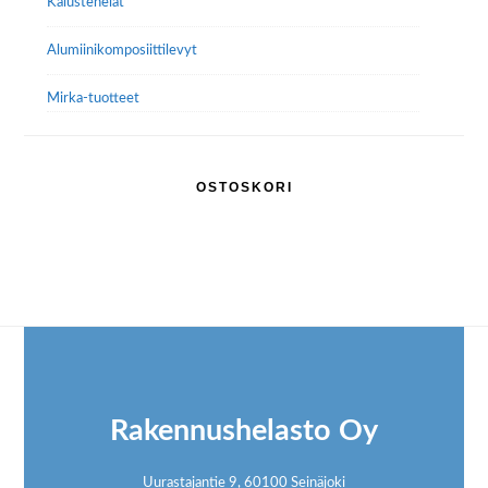
Kalustehelat
Alumiini­komposiitti­levyt
Mirka-tuotteet
OSTOSKORI
Footer
Rakennushelasto Oy
Uurastajantie 9, 60100 Seinäjoki