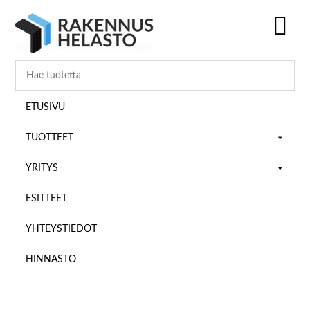
Hyppää
Hyppää
Hyppää
pääsisältöön
ensisijaiseen
alatunnisteeseen
sivupalkkiin
SH
OF
CO
ETUSIVU
TUOTTEET
YRITYS
ESITTEET
YHTEYSTIEDOT
HINNASTO