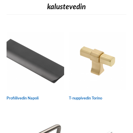
kalustevedin
Profiilivedin Napoli
T-nuppivedin Torino
Tällä
Tällä
tuotteella
tuotteella
on
on
useampi
useampi
muunnelma.
muunnelma.