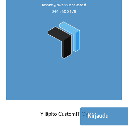
myynti@rakennushelasto.fi
044 550 2178
Ylläpito
CustomIT Oy