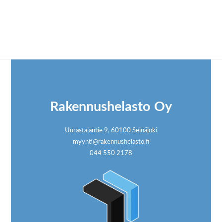
Footer
Rakennushelasto Oy
Uurastajantie 9, 60100 Seinäjoki
myynti@rakennushelasto.fi
044 550 2178