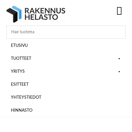
Hyppää
Hyppää
Hyppää
pääsisältöön
ensisijaiseen
alatunnisteeseen
sivupalkkiin
SH
OF
CO
ETUSIVU
TUOTTEET
YRITYS
ESITTEET
YHTEYSTIEDOT
HINNASTO