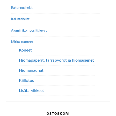
sivupalkki
Rakennushelat
Kalustehelat
Alumiini­komposiitti­levyt
Mirka-tuotteet
Koneet
Hiomapaperit, tarrapyöröt ja hiomasienet
Hiomanauhat
Kiillotus
Lisätarvikkeet
OSTOSKORI