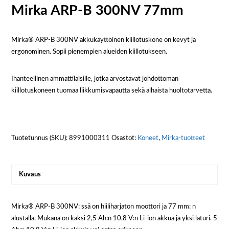
Mirka ARP-B 300NV 77mm
Mirka® ARP-B 300NV akkukäyttöinen kiillotuskone on kevyt ja
ergonominen. Sopii pienempien alueiden kiillotukseen.
Ihanteellinen ammattilaisille, jotka arvostavat johdottoman
kiillotuskoneen tuomaa liikkumisvapautta sekä alhaista huoltotarvetta.
Tuotetunnus (SKU):
8991000311
Osastot:
Koneet
,
Mirka-tuotteet
Kuvaus
Mirka® ARP-B 300NV: ssä on hiiliharjaton moottori ja 77 mm: n
alustalla. Mukana on kaksi 2,5 Ah:n 10,8 V:n Li-ion akkua ja yksi laturi. 5