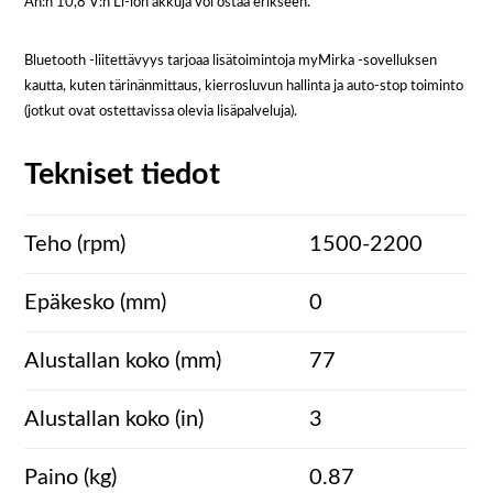
Ah:n 10,8 V:n Li-ion akkuja voi ostaa erikseen.
Bluetooth -liitettävyys tarjoaa lisätoimintoja myMirka -sovelluksen
kautta, kuten tärinänmittaus, kierrosluvun hallinta ja auto-stop toiminto
(jotkut ovat ostettavissa olevia lisäpalveluja).
Tekniset tiedot
Teho (rpm)
1500-2200
Epäkesko (mm)
0
Alustallan koko (mm)
77
Alustallan koko (in)
3
Paino (kg)
0.87