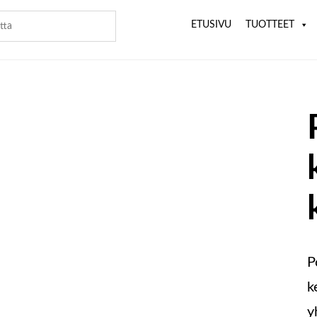
ETUSIVU
TUOTTEET
P
k
y