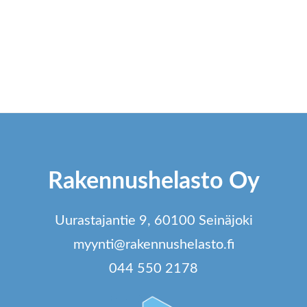
Tällä
tu
tuotteella
o
on
u
useampi
m
muunnelma.
V
Voit
t
tehdä
va
Rakennushelasto Oy
valinnat
t
tuotteen
si
Uurastajantie 9, 60100 Seinäjoki
sivulla.
myynti@rakennushelasto.fi
044 550 2178