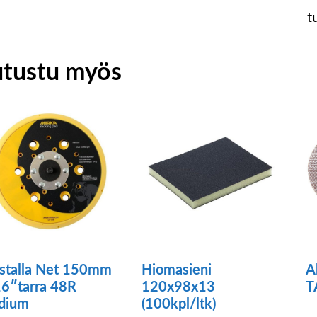
t
utustu myös
stalla Net 150mm
Hiomasieni
A
6″tarra 48R
120x98x13
T
dium
(100kpl/ltk)
Tä