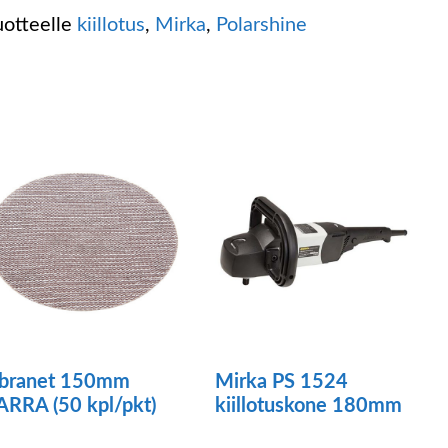
uotteelle
kiillotus
,
Mirka
,
Polarshine
branet 150mm
Mirka PS 1524
ARRA (50 kpl/pkt)
kiillotuskone 180mm
llä