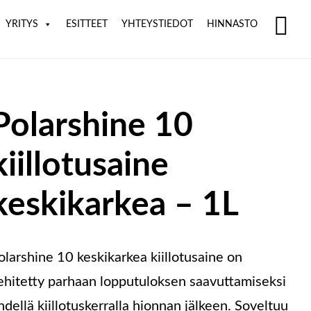
YRITYS
ESITTEET
YHTEYSTIEDOT
HINNASTO
SH
OF
CO
Polarshine 10
kiillotusaine
keskikarkea – 1L
olarshine 10 keskikarkea kiillotusaine on
ehitetty parhaan lopputuloksen saavuttamiseksi
hdellä kiillotuskerralla hionnan jälkeen. Soveltuu