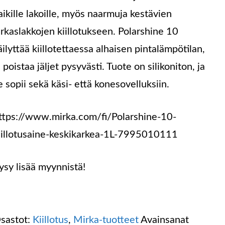
aikille lakoille, myös naarmuja kestävien
irkaslakkojen kiillotukseen. Polarshine 10
äilyttää kiillotettaessa alhaisen pintalämpötilan,
a poistaa jäljet pysyvästi. Tuote on silikoniton, ja
e sopii sekä käsi- että konesovelluksiin.
ttps://www.mirka.com/fi/Polarshine-10-
iillotusaine-keskikarkea-1L-7995010111
ysy lisää myynnistä!
sastot:
Kiillotus
,
Mirka-tuotteet
Avainsanat