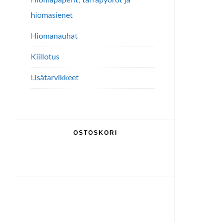
Hiomapaperit, tarrapyöröt ja
hiomasienet
Hiomanauhat
Kiillotus
Lisätarvikkeet
OSTOSKORI