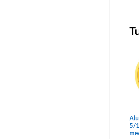
T
Alu
5/1
me