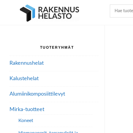
Hyppää
Hyppää
Hyppää
pääsisältöön
ensisijaiseen
alatunnisteeseen
sivupalkkiin
TUOTERYHMÄT
Ensisijainen
sivupalkki
Rakennushelat
Kalustehelat
Alumiini­komposiitti­levyt
Mirka-tuotteet
Koneet