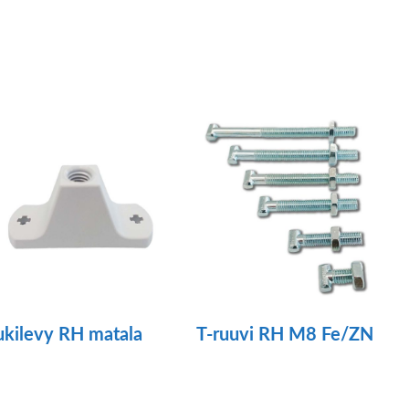
ukilevy RH matala
T-ruuvi RH M8 Fe/ZN
llä
Tällä
otteella
tuotteella