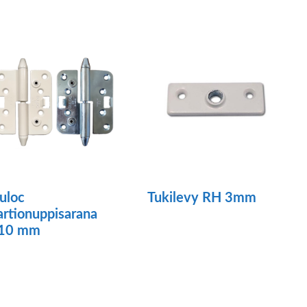
uloc
Tukilevy RH 3mm
artionuppisarana
Tällä
10 mm
tuotteella
llä
on
otteella
useampi
n