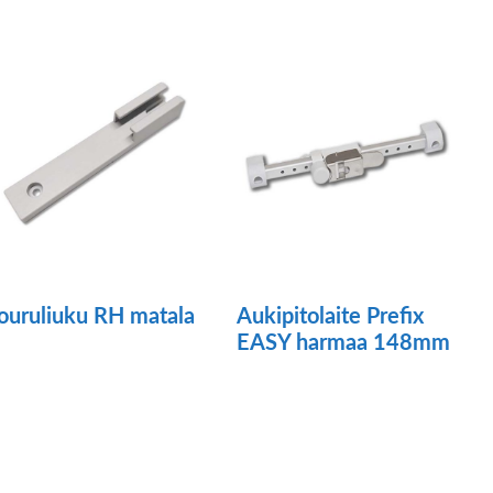
n
on
seampi
useampi
uunnelma.
muunnelma.
oit
Voit
ehdä
tehdä
linnat
valinnat
uotteen
tuotteen
vulla.
sivulla.
ouruliuku RH matala
Aukipitolaite Prefix
EASY harmaa 148mm