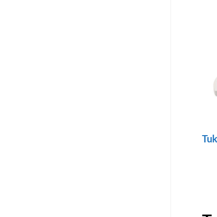
on
use
mu
Voi
teh
val
tuo
sivu
Tuk
Täll
tuo
on
use