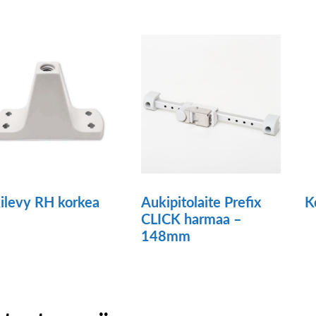
o
ampi
u
unnelma.
m
t
V
dä
t
innat
va
tteen
t
lla.
si
ilevy RH korkea
Aukipitolaite Prefix
K
CLICK harmaa –
ä
148mm
tteella
ampi