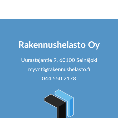
ampi
useampi
u
unnelma.
muunnelma.
m
t
Voit
V
dä
tehdä
t
innat
valinnat
Rakennushelasto Oy
va
tteen
tuotteen
t
lla.
sivulla.
Uurastajantie 9, 60100 Seinäjoki
si
myynti@rakennushelasto.fi
044 550 2178