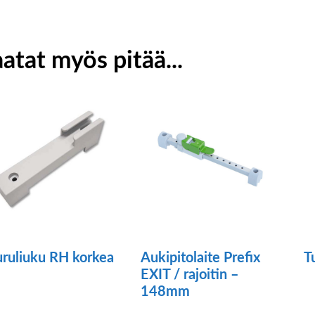
atat myös pitää...
ruliuku RH korkea
Aukipitolaite Prefix
T
EXIT / rajoitin –
ä
Tä
148mm
tteella
tu