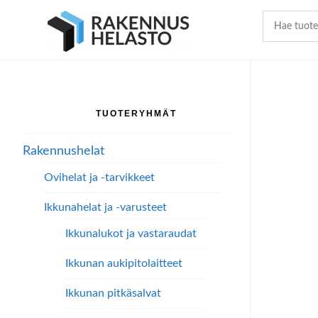
Hyppää
Hyppää
Hyppää
pääsisältöön
ensisijaiseen
alatunnisteeseen
sivupalkkiin
TUOTERYHMÄT
Ensisijainen
sivupalkki
Rakennushelat
Ovihelat ja -tarvikkeet
Ikkunahelat ja -varusteet
Ikkunalukot ja vastaraudat
Ikkunan aukipitolaitteet
Ikkunan pitkäsalvat