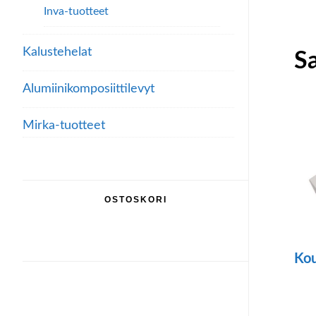
Inva-tuotteet
Kalustehelat
Sa
Alumiini­komposiitti­levyt
Mirka-tuotteet
OSTOSKORI
Kou
Täll
tuo