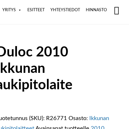
YRITYS
ESITTEET
YHTEYSTIEDOT
HINNASTO
SH
OF
CO
Duloc 2010
Ikkunan
aukipitolaite
uotetunnus (SKU):
R26771
Osasto:
Ikkunan
ukipitolaitteet
Avainsanat tuotteelle
2010
,