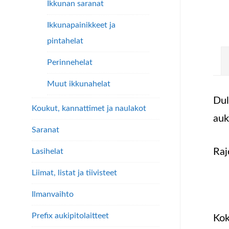
Ikkunan saranat
Ikkunapainikkeet ja
pintahelat
Perinnehelat
Muut ikkunahelat
Dul
Koukut, kannattimet ja naulakot
auk
Saranat
Raj
Lasihelat
Liimat, listat ja tiivisteet
Ilmanvaihto
Prefix aukipitolaitteet
Ko