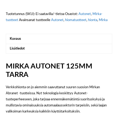
Tuotetunnus (SKU):
Ei saatavilla/-tietoa
Osastot:
Autonet
,
Mirka-
tuotteet
Avainsanat tuotteelle
Autonet
,
hiomatuotteet
,
hionta
,
Mirka
Kuvaus
Lisätiedot
MIRKA AUTONET 125MM
TARRA
Verkkohionta on jo aiemmin saavuttanut suuren suosion Mirkan
Abranet -tuotteissa. Nyt teknologia keskittyy Autonet-
tuoteperheeseen, joka tarjoaa ennennäkemätöntä suorituskykyä ja
mullistavia ominaisuuksia automaalaussektorin tarpeisiin, sekä laajan
valikoiman karkeuksia kaikkiin käyttötarkoituksiin.