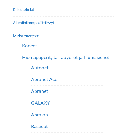
Kalustehelat
Alumiini­komposiitti­levyt
Mirka-tuotteet
Koneet
Hiomapaperit, tarrapyöröt ja hiomasienet
Autonet
Abranet Ace
Abranet
GALAXY
Abralon
Basecut