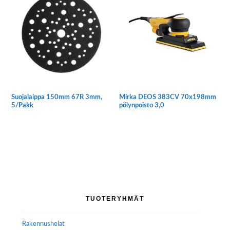
useampi
muunnelma.
Voit
tehdä
valinnat
tuotteen
sivulla.
Suojalaippa 150mm 67R 3mm,
Mirka DEOS 383CV 70x198mm
5/Pakk
pölynpoisto 3,0
Ensisijainen
TUOTERYHMÄT
sivupalkki
Rakennushelat