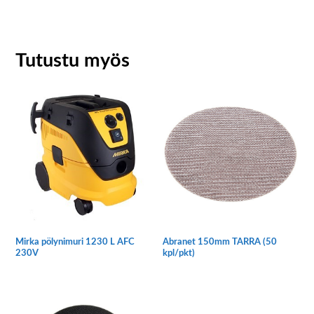
Tutustu myös
Mirka pölynimuri 1230 L AFC
Abranet 150mm TARRA (50
230V
kpl/pkt)
Tällä
tuotteella
on