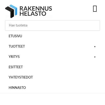
Hyppää
Hyppää
Hyppää
pääsisältöön
ensisijaiseen
alatunnisteeseen
sivupalkkiin
SH
OF
CO
ETUSIVU
TUOTTEET
YRITYS
ESITTEET
YHTEYSTIEDOT
HINNASTO