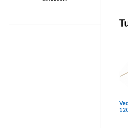
T
Ved
12
Täll