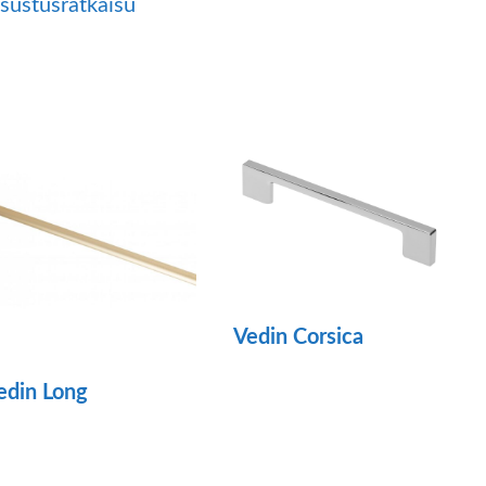
isustusratkaisu
Vedin Corsica
Tällä
edin Long
tuotteella
llä
on
otteella