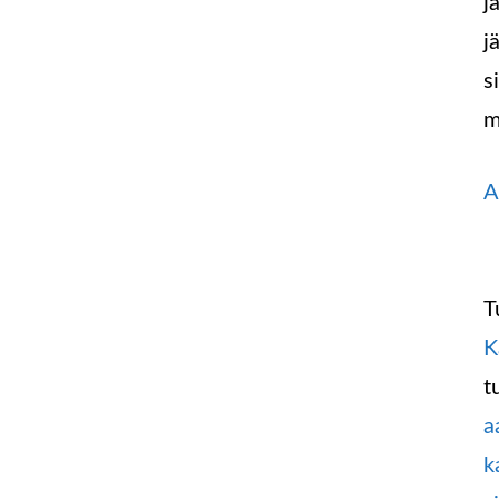
j
j
s
m
A
T
K
t
a
k