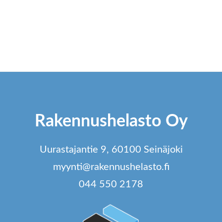
tteella
o
u
ampi
m
unnelma.
V
t
t
dä
va
innat
t
Rakennushelasto Oy
tteen
si
lla.
Uurastajantie 9, 60100 Seinäjoki
myynti@rakennushelasto.fi
044 550 2178