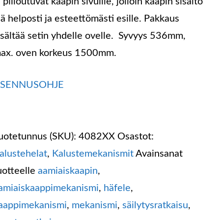
a piiloutuvat kaapin sivuille, jolloin kaapin sisältö
ää helposti ja esteettömästi esille. Pakkaus
isältää setin yhdelle ovelle. Syvyys 536mm,
ax. oven korkeus 1500mm.
SENNUSOHJE
uotetunnus (SKU):
4082XX
Osastot:
alustehelat
,
Kalustemekanismit
Avainsanat
uotteelle
aamiaiskaapin
,
amiaiskaappimekanismi
,
häfele
,
aappimekanismi
,
mekanismi
,
säilytysratkaisu
,