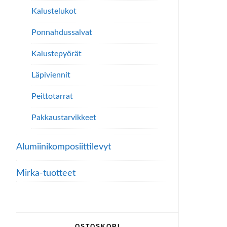
Kalustelukot
Ponnahdussalvat
Kalustepyörät
Läpiviennit
Peittotarrat
Pakkaustarvikkeet
Alumiini­komposiitti­levyt
Mirka-tuotteet
OSTOSKORI