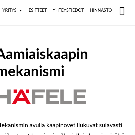
YRITYS
ESITTEET
YHTEYSTIEDOT
HINNASTO
SH
OF
CO
Aamiaiskaapin
mekanismi
ekanismin avulla kaapinovet liukuvat sulavasti