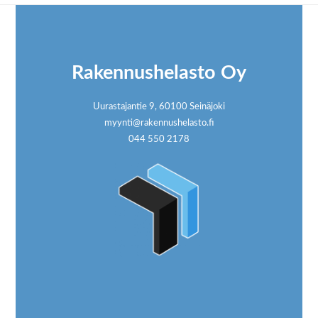
Footer
Rakennushelasto Oy
Uurastajantie 9, 60100 Seinäjoki
myynti@rakennushelasto.fi
044 550 2178