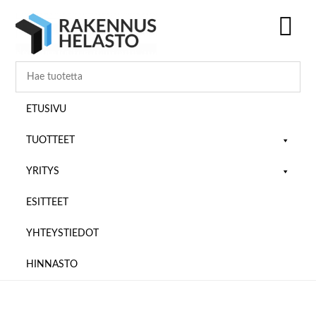
Hyppää
Hyppää
Hyppää
pääsisältöön
ensisijaiseen
alatunnisteeseen
sivupalkkiin
SH
OF
CO
ETUSIVU
TUOTTEET
YRITYS
ESITTEET
YHTEYSTIEDOT
HINNASTO