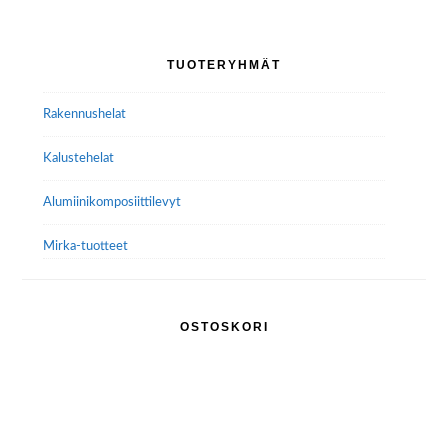
Ensisijainen
TUOTERYHMÄT
sivupalkki
Rakennushelat
Kalustehelat
Alumiini­komposiitti­levyt
Mirka-tuotteet
OSTOSKORI