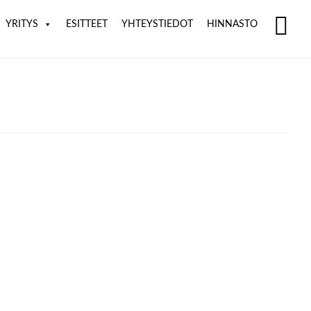
YRITYS
ESITTEET
YHTEYSTIEDOT
HINNASTO
SH
OF
CO