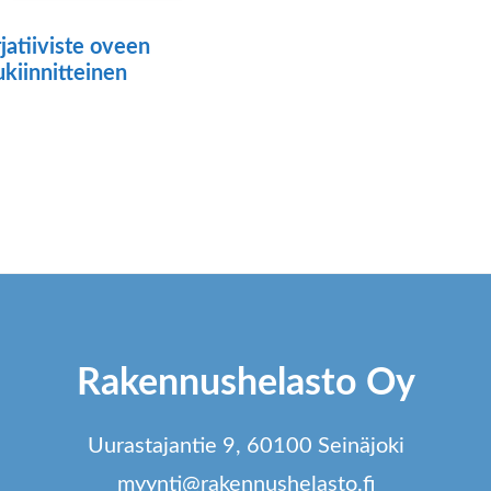
jatiiviste oveen
ukiinnitteinen
ä
tteella
ampi
unnelma.
t
dä
Rakennushelasto Oy
innat
tteen
Uurastajantie 9, 60100 Seinäjoki
lla.
myynti@rakennushelasto.fi