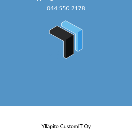
044 550 2178
Ylläpito
CustomIT Oy