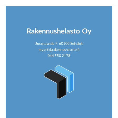
Footer
Rakennushelasto Oy
Uurastajantie 9, 60100 Seinäjoki
myynti@rakennushelasto.fi
044 550 2178