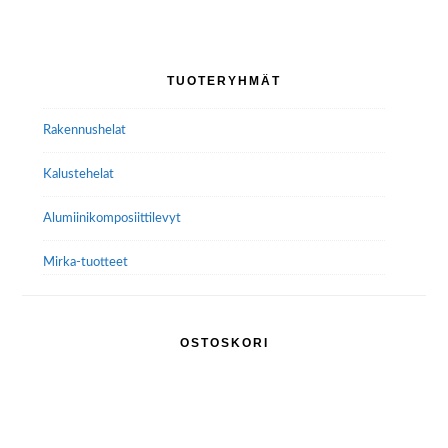
Ensisijainen
TUOTERYHMÄT
sivupalkki
Rakennushelat
Kalustehelat
Alumiini­komposiitti­levyt
Mirka-tuotteet
OSTOSKORI