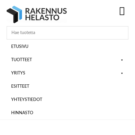
Hyppää
Hyppää
Hyppää
pääsisältöön
ensisijaiseen
alatunnisteeseen
sivupalkkiin
SH
OF
CO
ETUSIVU
TUOTTEET
YRITYS
ESITTEET
YHTEYSTIEDOT
HINNASTO