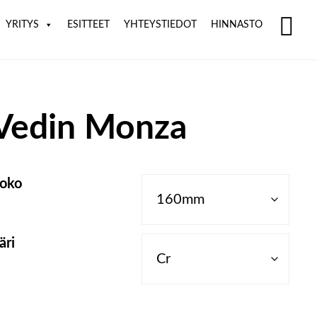
YRITYS
ESITTEET
YHTEYSTIEDOT
HINNASTO
SH
OF
CO
Vedin Monza
oko
äri