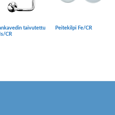
ankavedin taivutettu
Peitekilpi Fe/CR
s/CR
llä
otteella
n
seampi
uunnelma.
oit
ehdä
linnat