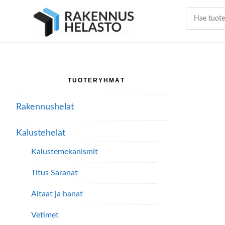
Hyppää
Hyppää
Hyppää
pääsisältöön
ensisijaiseen
alatunnisteeseen
sivupalkkiin
TUOTERYHMÄT
Ensisijainen
sivupalkki
Rakennushelat
Kalustehelat
Kalustemekanismit
Titus Saranat
Altaat ja hanat
Vetimet