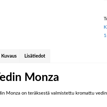
T
K
Kuvaus
Lisätiedot
edin Monza
in Monza on teräksestä valmistettu kromattu vedin