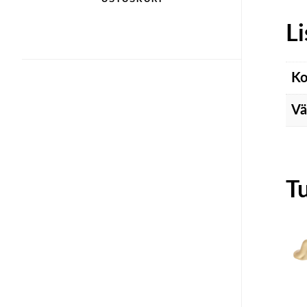
Li
Ko
Vä
T