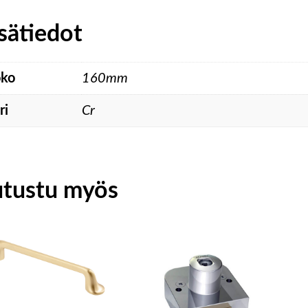
sätiedot
ko
160mm
ri
Cr
utustu myös