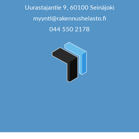
t
Uurastajantie 9, 60100 Seinäjoki
si
myynti@rakennushelasto.fi
044 550 2178