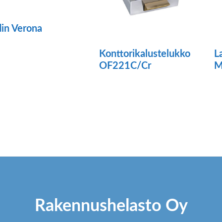
in Verona
ä
Konttorikalustelukko
L
tteella
OF221C/Cr
M
Tä
ampi
tu
unnelma.
o
t
u
dä
m
innat
V
tteen
t
Rakennushelasto Oy
lla.
va