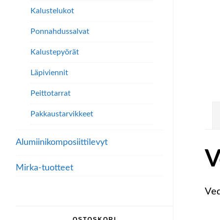
Kalustelukot
Ponnahdussalvat
Kalustepyörät
Läpiviennit
Peittotarrat
Pakkaustarvikkeet
Alumiini­komposiitti­levyt
V
Mirka-tuotteet
Ved
OSTOSKORI