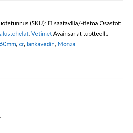
uotetunnus (SKU):
Ei saatavilla/-tietoa
Osastot:
alustehelat
,
Vetimet
Avainsanat tuotteelle
160mm
,
cr
,
lankavedin
,
Monza
.