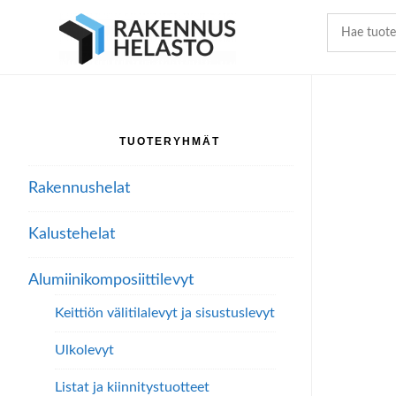
Hyppää
Hyppää
Hyppää
pääsisältöön
ensisijaiseen
alatunnisteeseen
sivupalkkiin
TUOTERYHMÄT
Ensisijainen
sivupalkki
Rakennushelat
Kalustehelat
Alumiini­komposiitti­levyt
Keittiön välitilalevyt ja sisustuslevyt
Ulkolevyt
Listat ja kiinnitystuotteet