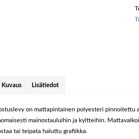
T
T
Kuvaus
Lisätiedot
ostuslevy on mattapintainen polyesteri pinnoitettu a
nomaisesti mainostauluihin ja kyltteihin. Mattavalko
ostaa tai teipata haluttu grafiikka.