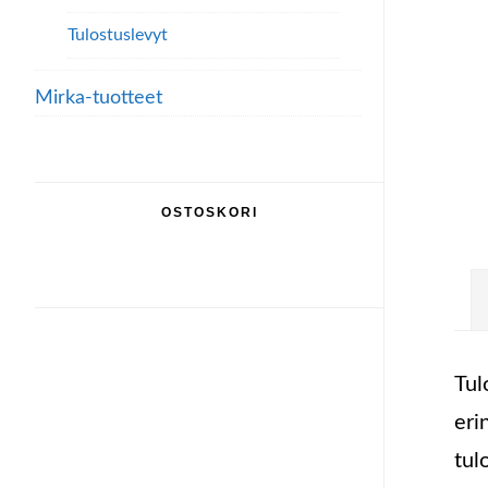
Tulostuslevyt
Mirka-tuotteet
OSTOSKORI
Tul
eri
tul