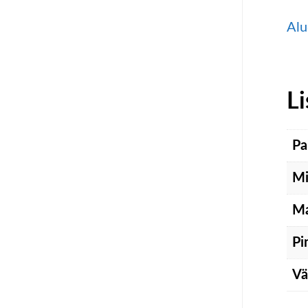
Alu
Li
Pa
Mi
Ma
Pi
Vä