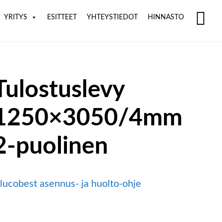
YRITYS
ESITTEET
YHTEYSTIEDOT
HINNASTO
SH
OF
CO
Tulostuslevy
1250×3050/4mm
2-puolinen
lucobest asennus- ja huolto-ohje