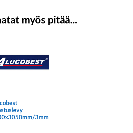
atat myös pitää...
cobest
ostuslevy
00x3050mm/3mm