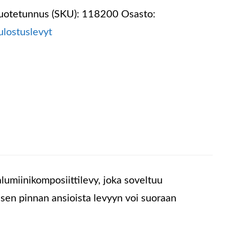
uotetunnus (SKU):
118200
Osasto:
ulostuslevyt
lumiinikomposiittilevy, joka soveltuu
isen pinnan ansioista levyyn voi suoraan