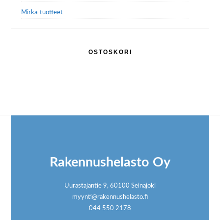
Mirka-tuotteet
OSTOSKORI
Footer
Rakennushelasto Oy
Uurastajantie 9, 60100 Seinäjoki
myynti@rakennushelasto.fi
044 550 2178