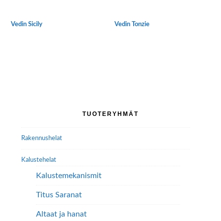
sivulla.
Vedin Sicily
Vedin Tonzie
Tällä
Tällä
tuotteella
tuotteella
on
on
useampi
useampi
muunnelma.
muunnelma.
Voit
Voit
tehdä
tehdä
Ensisijainen
TUOTERYHMÄT
valinnat
valinnat
sivupalkki
tuotteen
tuotteen
Rakennushelat
sivulla.
sivulla.
Kalustehelat
Kalustemekanismit
Titus Saranat
Altaat ja hanat