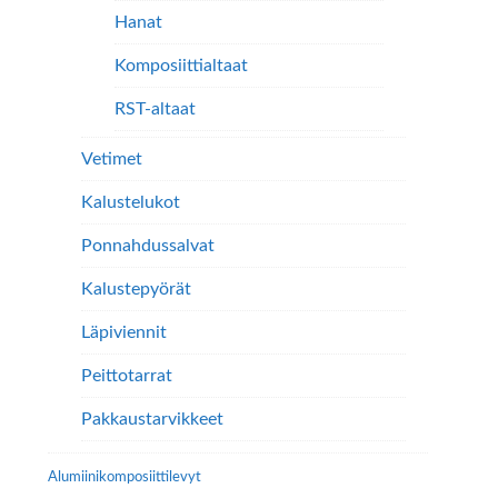
Hanat
Komposiittialtaat
RST-altaat
Vetimet
Kalustelukot
Ponnahdussalvat
Kalustepyörät
Läpiviennit
Peittotarrat
Pakkaustarvikkeet
Alumiini­komposiitti­levyt