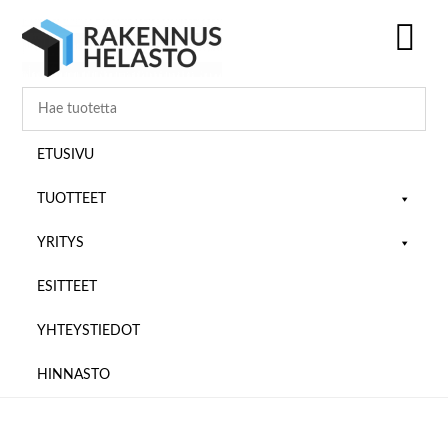
Hyppää
Hyppää
Hyppää
pääsisältöön
ensisijaiseen
alatunnisteeseen
sivupalkkiin
SH
OF
CO
ETUSIVU
TUOTTEET
YRITYS
ESITTEET
YHTEYSTIEDOT
HINNASTO