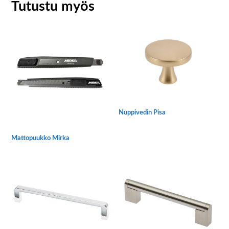
Tutustu myös
Nuppivedin Pisa
Tällä
tuotteella
Mattopuukko Mirka
on
useampi
muunnelma.
Voit
tehdä
valinnat
tuotteen