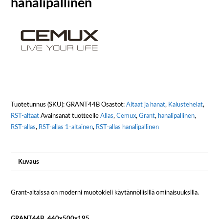
hanalipallinen
Tuotetunnus (SKU):
GRANT44B
Osastot:
Altaat ja hanat
,
Kalustehelat
,
RST-altaat
Avainsanat tuotteelle
Allas
,
Cemux
,
Grant
,
hanalipallinen
,
RST-allas
,
RST-allas 1-altainen
,
RST-allas hanalipallinen
Kuvaus
Grant-altaissa on moderni muotokieli käytännöllisillä ominaisuuksilla.
GRANT
44B, 440x500x195.