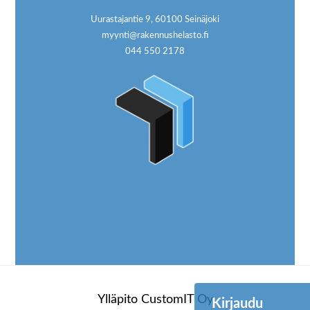
Uurastajantie 9, 60100 Seinäjoki
myynti@rakennushelasto.fi
044 550 2178
Ylläpito
CustomIT Oy