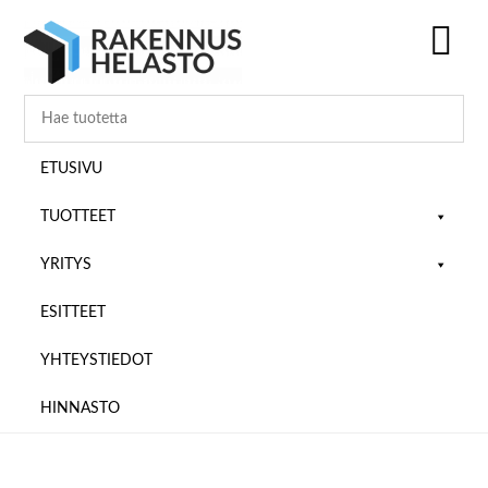
Hyppää
Hyppää
Hyppää
pääsisältöön
ensisijaiseen
alatunnisteeseen
sivupalkkiin
SH
OF
CO
ETUSIVU
TUOTTEET
YRITYS
ESITTEET
YHTEYSTIEDOT
HINNASTO