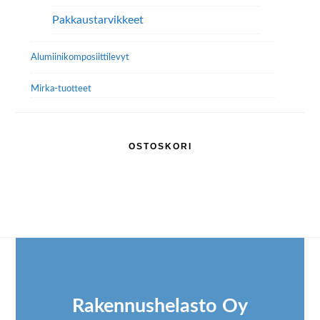
Pakkaustarvikkeet
Alumiini­komposiitti­levyt
Mirka-tuotteet
OSTOSKORI
Footer
Rakennushelasto Oy