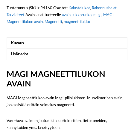
Tuotetunnus (SKU):
R4160
Osastot:
Kalustelukot
,
Rakennushelat
,
Tarvikkeet
Avainsanat tuotteelle
avain
,
lukkorunko
,
magi
,
MAGI
Magneettilukon avain
,
Magneetti
,
magneettilukko
Kuvaus
Lisätiedot
MAGI MAGNEETTILUKON
AVAIN
MAGI Magneettilukon avain Magi-piilolukkoon. Muovikuorinen avain,
jonka sisällä erittäin voimakas magneetti.
Varottava avaimen joutumista luottokorttien, tietokoneiden,
kännyköiden yms. läheisyyteen.