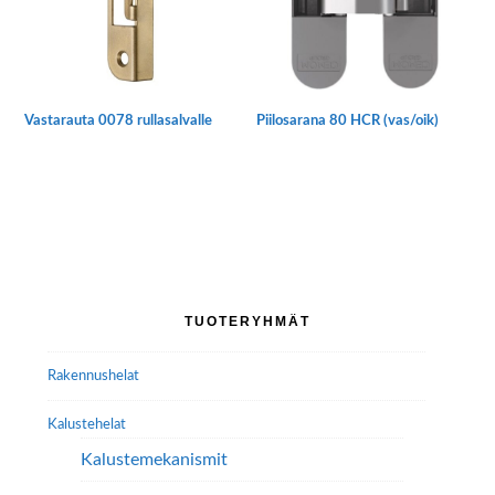
Vastarauta 0078 rullasalvalle
Piilosarana 80 HCR (vas/oik)
Ensisijainen
TUOTERYHMÄT
sivupalkki
Rakennushelat
Kalustehelat
Kalustemekanismit