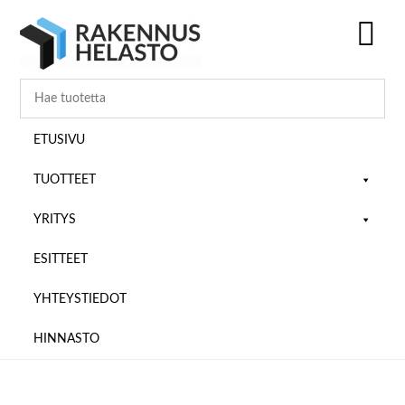
Hyppää
Hyppää
Hyppää
pääsisältöön
ensisijaiseen
alatunnisteeseen
sivupalkkiin
SH
OF
CO
ETUSIVU
TUOTTEET
YRITYS
ESITTEET
YHTEYSTIEDOT
HINNASTO