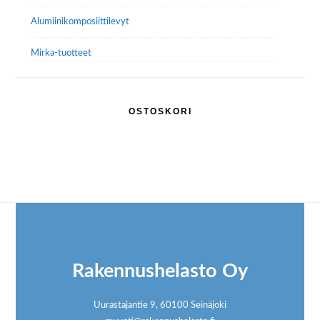
Alumiini­komposiitti­levyt
Mirka-tuotteet
OSTOSKORI
Footer
Rakennushelasto Oy
Uurastajantie 9, 60100 Seinäjoki