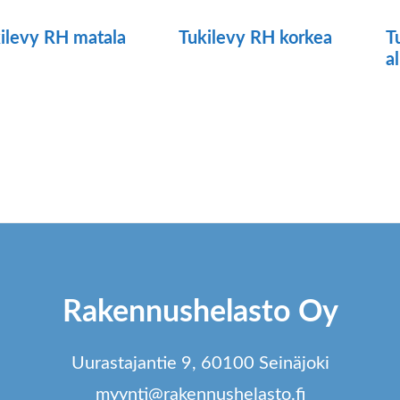
ilevy RH matala
Tukilevy RH korkea
T
a
ä
Tällä
tteella
tuotteella
on
ampi
useampi
unnelma.
muunnelma.
t
Voit
dä
tehdä
innat
valinnat
Rakennushelasto Oy
tteen
tuotteen
lla.
sivulla.
Uurastajantie 9, 60100 Seinäjoki
myynti@rakennushelasto.fi