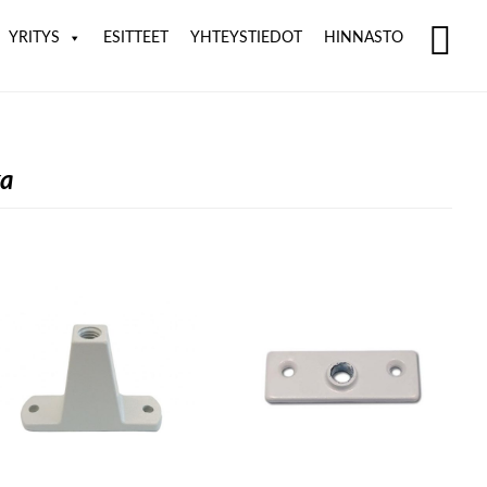
YRITYS
ESITTEET
YHTEYSTIEDOT
HINNASTO
SH
OF
CO
ka