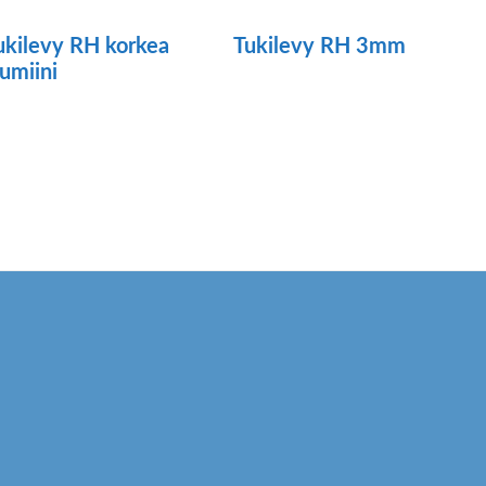
ukilevy RH korkea
Tukilevy RH 3mm
lumiini
Tällä
tuotteella
on
useampi
muunnelma.
Voit
tehdä
valinnat
tuotteen
sivulla.