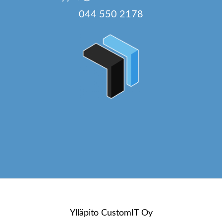
044 550 2178
Ylläpito
CustomIT Oy