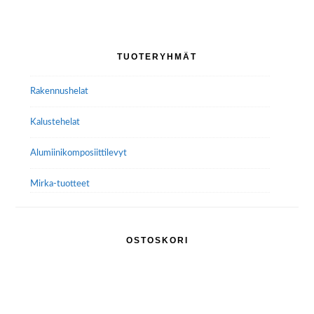
Ensisijainen
TUOTERYHMÄT
sivupalkki
Rakennushelat
Kalustehelat
Alumiini­komposiitti­levyt
Mirka-tuotteet
OSTOSKORI