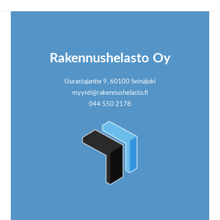
Footer
Rakennushelasto Oy
Uurastajantie 9, 60100 Seinäjoki
myynti@rakennushelasto.fi
044 550 2178