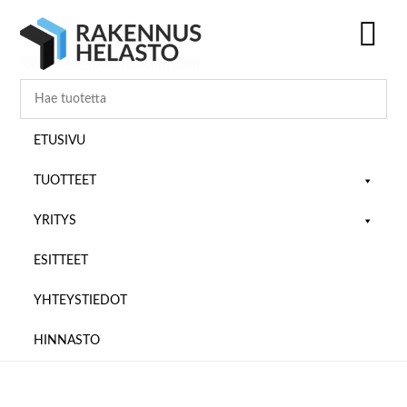
Hyppää
Hyppää
Hyppää
pääsisältöön
ensisijaiseen
alatunnisteeseen
sivupalkkiin
SH
OF
CO
ETUSIVU
TUOTTEET
YRITYS
ESITTEET
YHTEYSTIEDOT
HINNASTO