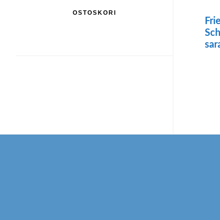
OSTOSKORI
Fri
Sc
sar
Footer