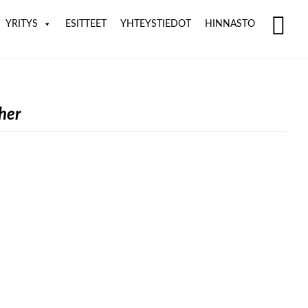
YRITYS
ESITTEET
YHTEYSTIEDOT
HINNASTO
SH
OF
CO
her