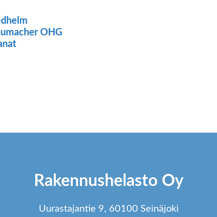
edhelm
humacher OHG
anat
Rakennushelasto Oy
Uurastajantie 9, 60100 Seinäjoki