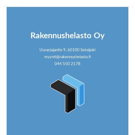
Footer
Rakennushelasto Oy
Uurastajantie 9, 60100 Seinäjoki
myynti@rakennushelasto.fi
044 550 2178