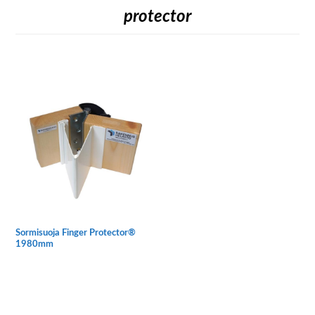
protector
Sormisuoja Finger Protector®
1980mm
Tällä
tuotteella
on
useampi