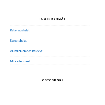
muunnelma.
Voit
tehdä
Ensisijainen
TUOTERYHMÄT
valinnat
sivupalkki
tuotteen
Rakennushelat
sivulla.
Kalustehelat
Alumiini­komposiitti­levyt
Mirka-tuotteet
OSTOSKORI