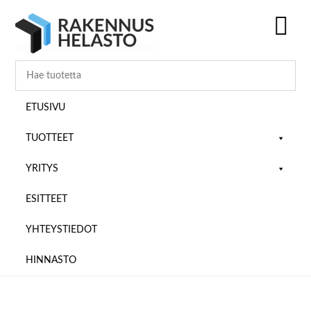
Hyppää
Hyppää
Hyppää
pääsisältöön
ensisijaiseen
alatunnisteeseen
sivupalkkiin
SH
OF
CO
ETUSIVU
TUOTTEET
YRITYS
ESITTEET
YHTEYSTIEDOT
HINNASTO