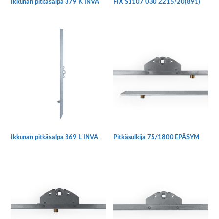
Ikkunan pitkäsalpa 379 K INVA
FIX S1107 030 2215/20(891)
Tällä
tuotteella
on
useampi
muunnelma.
Voit
tehdä
valinnat
tuotteen
sivulla.
Ikkunan pitkäsalpa 369 L INVA
Pitkäsulkija 75/1800 EPÄSYM
Tällä
tuotteella
on
useampi
muunnelma.
Voit
tehdä