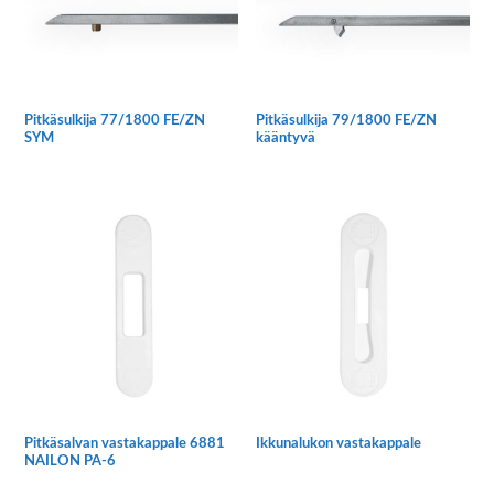
valinnat
tuotteen
sivulla.
Pitkäsulkija 77/1800 FE/ZN
Pitkäsulkija 79/1800 FE/ZN
SYM
kääntyvä
Pitkäsalvan vastakappale 6881
Ikkunalukon vastakappale
NAILON PA-6
Tällä
Tällä