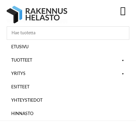
Hyppää
Hyppää
Hyppää
pääsisältöön
ensisijaiseen
alatunnisteeseen
sivupalkkiin
SH
OF
CO
ETUSIVU
TUOTTEET
YRITYS
ESITTEET
YHTEYSTIEDOT
HINNASTO