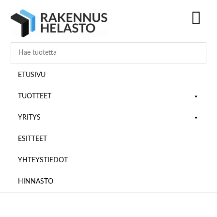
Hyppää
Hyppää
Hyppää
pääsisältöön
ensisijaiseen
alatunnisteeseen
sivupalkkiin
SH
OF
CO
ETUSIVU
TUOTTEET
YRITYS
ESITTEET
YHTEYSTIEDOT
HINNASTO