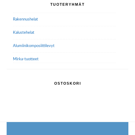
Ensisijainen
TUOTERYHMÄT
valinnat
sivupalkki
tuotteen
Rakennushelat
sivulla.
Kalustehelat
Alumiini­komposiitti­levyt
Mirka-tuotteet
OSTOSKORI
Footer