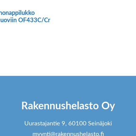
nonappilukko
kuoviin OF433C/Cr
Rakennushelasto Oy
Uurastajantie 9, 60100 Seinäjoki
myynti@rakennushelasto.fi