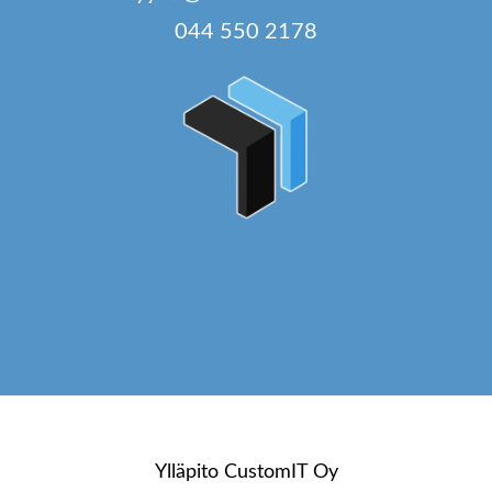
044 550 2178
Ylläpito
CustomIT Oy