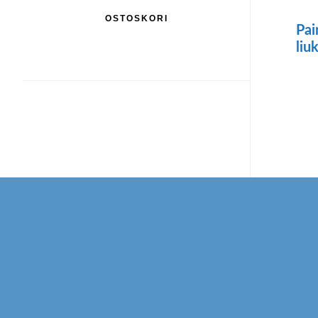
OSTOSKORI
Pai
liu
Footer