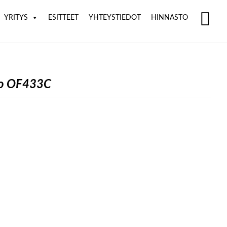
YRITYS
ESITTEET
YHTEYSTIEDOT
HINNASTO
SH
OF
CO
ko OF433C