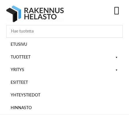
Hyppää
Hyppää
Hyppää
pääsisältöön
ensisijaiseen
alatunnisteeseen
sivupalkkiin
SH
OF
CO
ETUSIVU
TUOTTEET
YRITYS
ESITTEET
YHTEYSTIEDOT
HINNASTO