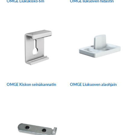
OMGE Liukukisko 6m
OMGE liukuoven hidastin
OMGE Kiskon seinäkannatin
OMGE Liukuoven alaohjain