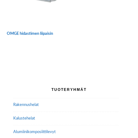
OMGE hidastimen liipaisin
Ensisijainen
TUOTERYHMÄT
sivupalkki
Rakennushelat
Kalustehelat
Alumiini­komposiitti­levyt