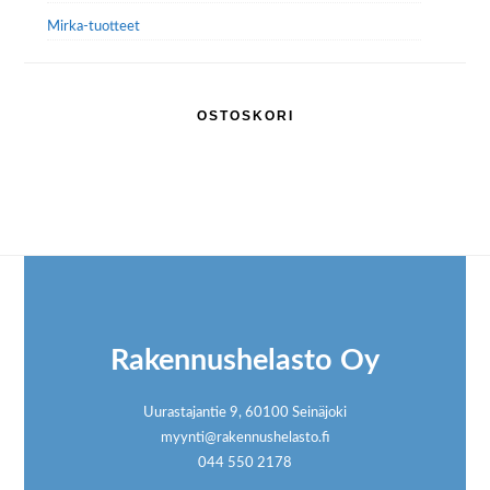
Mirka-tuotteet
OSTOSKORI
Footer
Rakennushelasto Oy
Uurastajantie 9, 60100 Seinäjoki
myynti@rakennushelasto.fi
044 550 2178