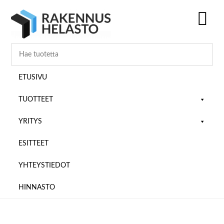
Hyppää
Hyppää
Hyppää
pääsisältöön
ensisijaiseen
alatunnisteeseen
sivupalkkiin
SH
OF
CO
ETUSIVU
TUOTTEET
YRITYS
ESITTEET
YHTEYSTIEDOT
HINNASTO