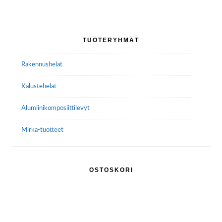
Ensisijainen
TUOTERYHMÄT
sivupalkki
Rakennushelat
Kalustehelat
Alumiini­komposiitti­levyt
Mirka-tuotteet
OSTOSKORI