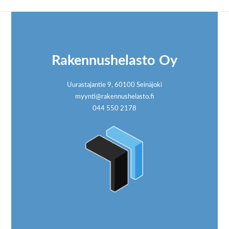
Footer
Rakennushelasto Oy
Uurastajantie 9, 60100 Seinäjoki
myynti@rakennushelasto.fi
044 550 2178