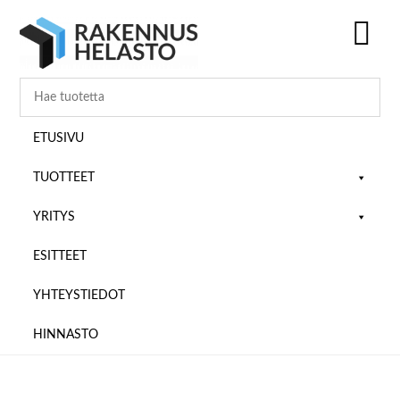
Hyppää
Hyppää
Hyppää
pääsisältöön
ensisijaiseen
alatunnisteeseen
sivupalkkiin
SH
OF
CO
ETUSIVU
TUOTTEET
YRITYS
ESITTEET
YHTEYSTIEDOT
HINNASTO