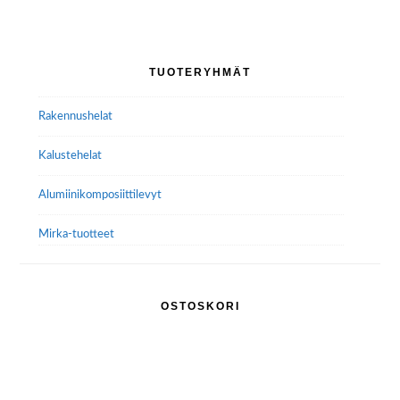
Ensisijainen
TUOTERYHMÄT
sivupalkki
Rakennushelat
Kalustehelat
Alumiini­komposiitti­levyt
Mirka-tuotteet
OSTOSKORI