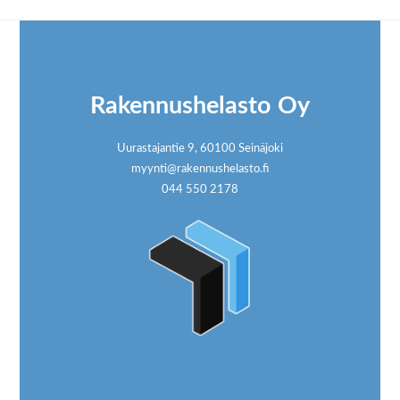
Footer
Rakennushelasto Oy
Uurastajantie 9, 60100 Seinäjoki
myynti@rakennushelasto.fi
044 550 2178