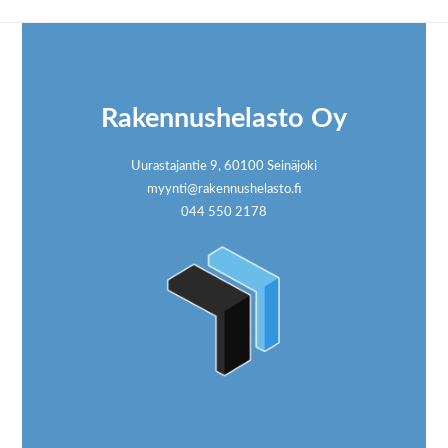
Footer
Rakennushelasto Oy
Uurastajantie 9, 60100 Seinäjoki
myynti@rakennushelasto.fi
044 550 2178