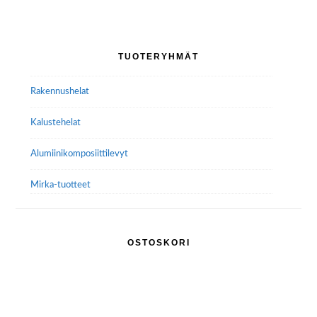
Ensisijainen
TUOTERYHMÄT
sivupalkki
Rakennushelat
Kalustehelat
Alumiini­komposiitti­levyt
Mirka-tuotteet
OSTOSKORI