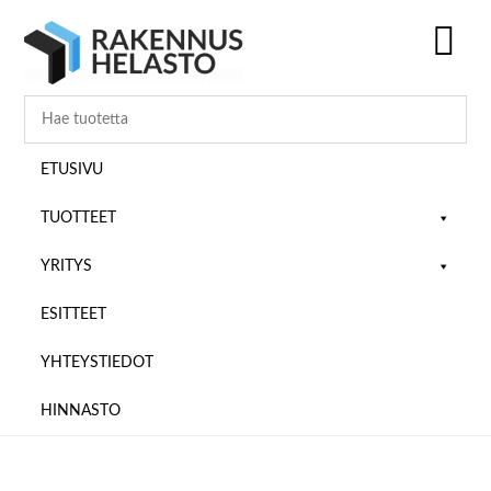
Hyppää
Hyppää
Hyppää
pääsisältöön
ensisijaiseen
alatunnisteeseen
sivupalkkiin
SH
OF
CO
ETUSIVU
TUOTTEET
YRITYS
ESITTEET
YHTEYSTIEDOT
HINNASTO