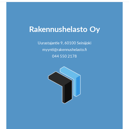
Footer
Rakennushelasto Oy
Uurastajantie 9, 60100 Seinäjoki
myynti@rakennushelasto.fi
044 550 2178