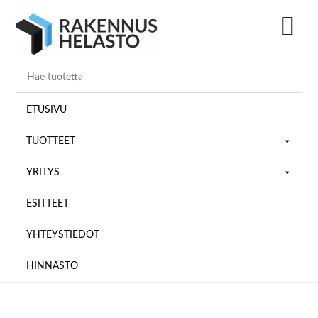
Hyppää
Hyppää
Hyppää
pääsisältöön
ensisijaiseen
alatunnisteeseen
sivupalkkiin
SH
OF
CO
ETUSIVU
TUOTTEET
YRITYS
ESITTEET
YHTEYSTIEDOT
HINNASTO