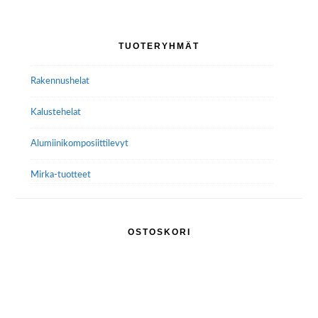
Voit
tehdä
Ensisijainen
TUOTERYHMÄT
valinnat
sivupalkki
tuotteen
Rakennushelat
sivulla.
Kalustehelat
Alumiini­komposiitti­levyt
Mirka-tuotteet
OSTOSKORI