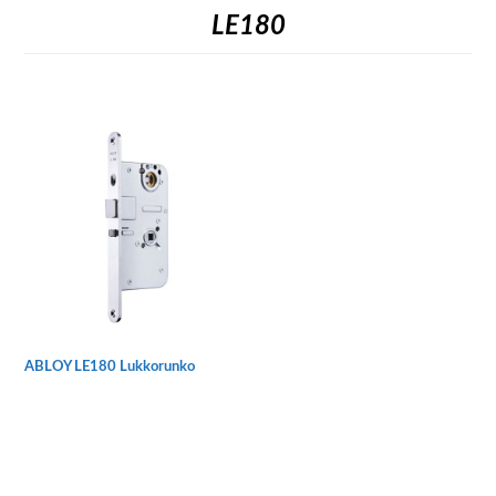
LE180
ABLOY LE180 Lukkorunko
Tällä
tuotteella
on
useampi
muunnelma.