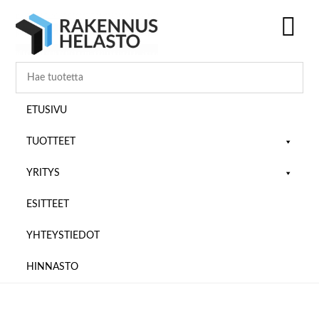
Hyppää
Hyppää
Hyppää
pääsisältöön
ensisijaiseen
alatunnisteeseen
sivupalkkiin
SH
OF
CO
ETUSIVU
TUOTTEET
YRITYS
ESITTEET
YHTEYSTIEDOT
HINNASTO