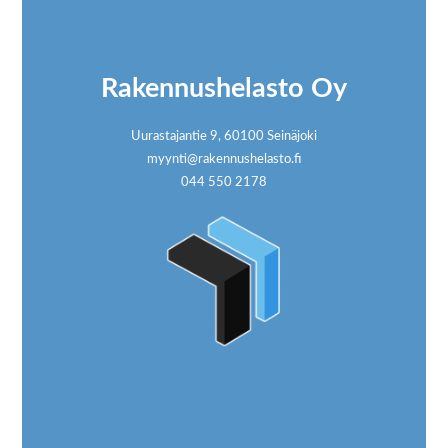
Footer
Rakennushelasto Oy
Uurastajantie 9, 60100 Seinäjoki
myynti@rakennushelasto.fi
044 550 2178