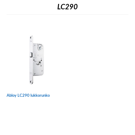
LC290
Abloy LC290 lukkorunko
Tällä
tuotteella
on
useampi
muunnelma.