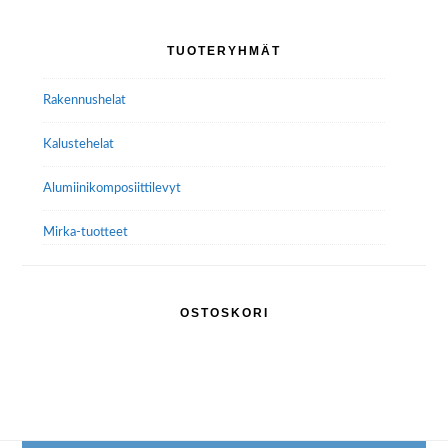
Voit
tehdä
Ensisijainen
TUOTERYHMÄT
valinnat
sivupalkki
tuotteen
Rakennushelat
sivulla.
Kalustehelat
Alumiini­komposiitti­levyt
Mirka-tuotteet
OSTOSKORI