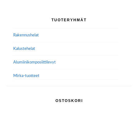
Voit
tehdä
Ensisijainen
TUOTERYHMÄT
valinnat
sivupalkki
tuotteen
Rakennushelat
sivulla.
Kalustehelat
Alumiini­komposiitti­levyt
Mirka-tuotteet
OSTOSKORI