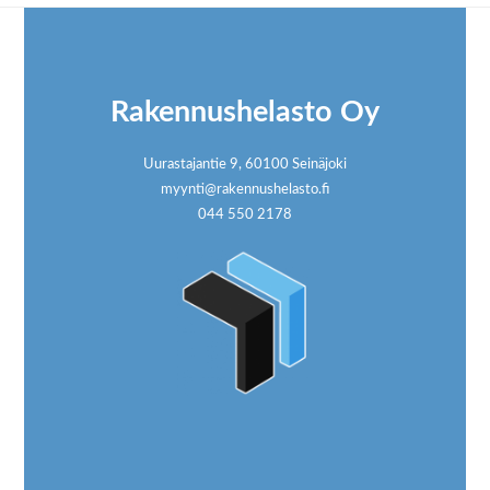
Footer
Rakennushelasto Oy
Uurastajantie 9, 60100 Seinäjoki
myynti@rakennushelasto.fi
044 550 2178