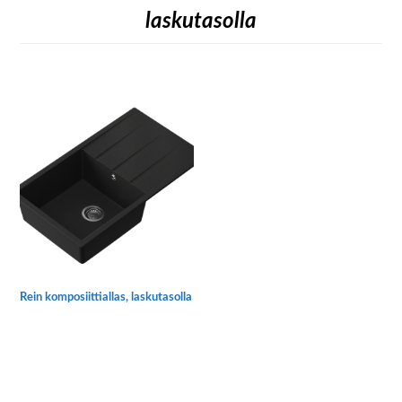
laskutasolla
Rein komposiittiallas, laskutasolla
Tällä
tuotteella
on
useampi
muunnelma.