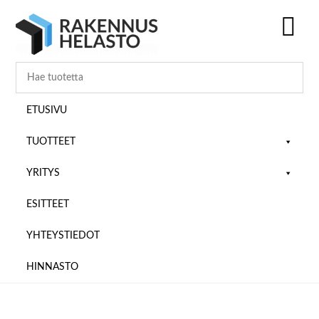
Hyppää
Hyppää
Hyppää
pääsisältöön
ensisijaiseen
alatunnisteeseen
sivupalkkiin
SH
OF
CO
ETUSIVU
TUOTTEET
YRITYS
ESITTEET
YHTEYSTIEDOT
HINNASTO