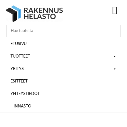
Hyppää
Hyppää
Hyppää
pääsisältöön
ensisijaiseen
alatunnisteeseen
sivupalkkiin
SH
OF
CO
ETUSIVU
TUOTTEET
YRITYS
ESITTEET
YHTEYSTIEDOT
HINNASTO