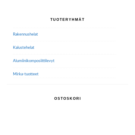
Ensisijainen
TUOTERYHMÄT
sivupalkki
Rakennushelat
Kalustehelat
Alumiini­komposiitti­levyt
Mirka-tuotteet
OSTOSKORI