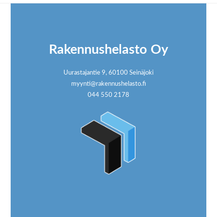
Footer
Rakennushelasto Oy
Uurastajantie 9, 60100 Seinäjoki
myynti@rakennushelasto.fi
044 550 2178