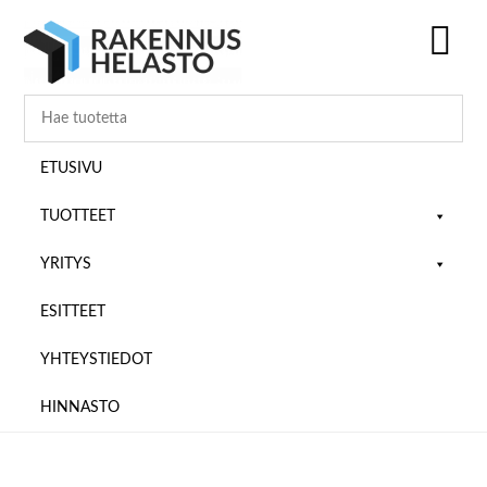
Hyppää
Hyppää
Hyppää
pääsisältöön
ensisijaiseen
alatunnisteeseen
sivupalkkiin
SH
OF
CO
ETUSIVU
TUOTTEET
YRITYS
ESITTEET
YHTEYSTIEDOT
HINNASTO