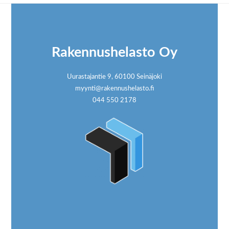
Footer
Rakennushelasto Oy
Uurastajantie 9, 60100 Seinäjoki
myynti@rakennushelasto.fi
044 550 2178