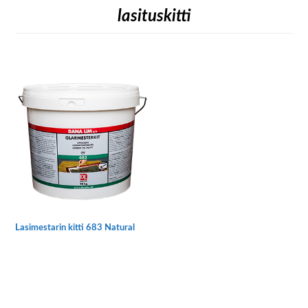
lasituskitti
Lasimestarin kitti 683 Natural
Tällä
tuotteella
on
useampi
muunnelma.