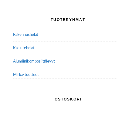
Voit
tehdä
Ensisijainen
TUOTERYHMÄT
valinnat
sivupalkki
tuotteen
Rakennushelat
sivulla.
Kalustehelat
Alumiini­komposiitti­levyt
Mirka-tuotteet
OSTOSKORI