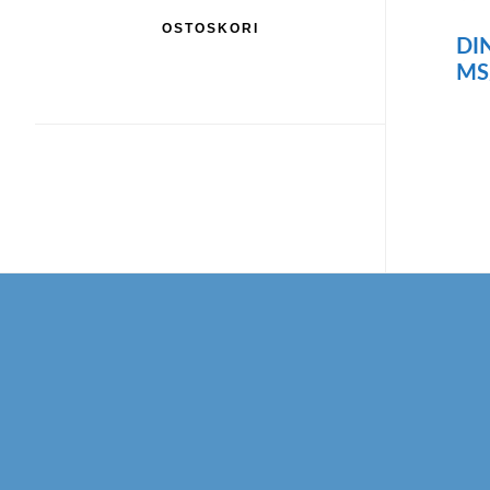
OSTOSKORI
DIN
MS
Footer