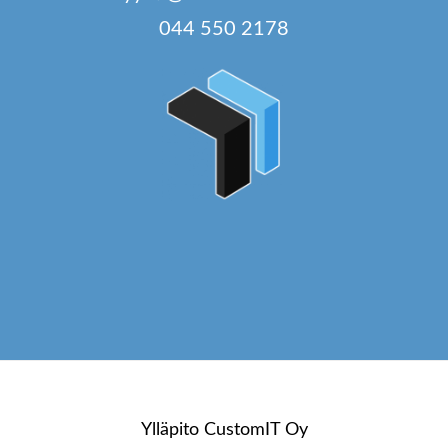
044 550 2178
Ylläpito
CustomIT Oy