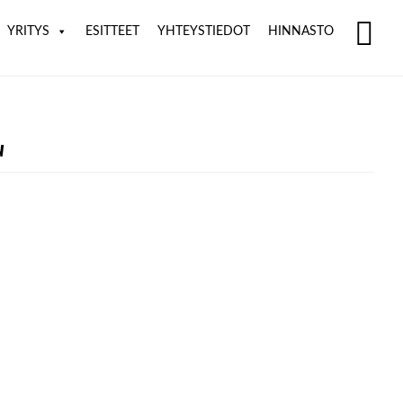
YRITYS
ESITTEET
YHTEYSTIEDOT
HINNASTO
SH
OF
CO
u