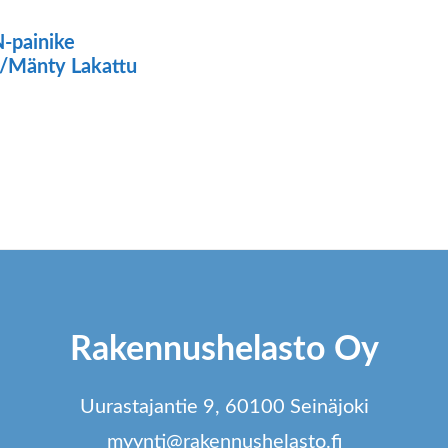
-painike
/Mänty Lakattu
Rakennushelasto Oy
Uurastajantie 9, 60100 Seinäjoki
myynti@rakennushelasto.fi