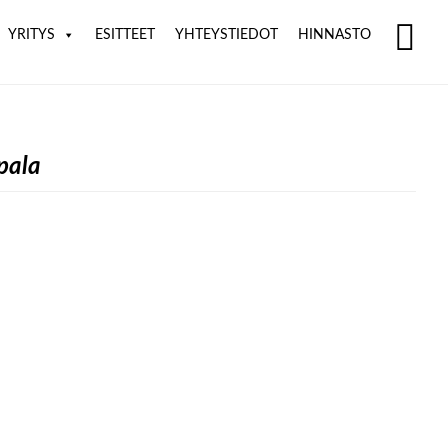
YRITYS
ESITTEET
YHTEYSTIEDOT
HINNASTO
SH
OF
CO
pala