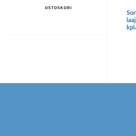
OSTOSKORI
Sor
laa
kpl
Footer