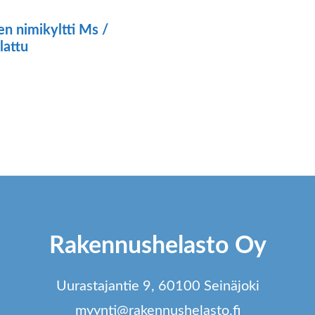
n nimikyltti Ms /
lattu
Rakennushelasto Oy
Uurastajantie 9, 60100 Seinäjoki
myynti@rakennushelasto.fi