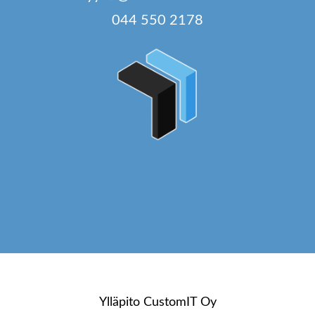
044 550 2178
Ylläpito
CustomIT Oy