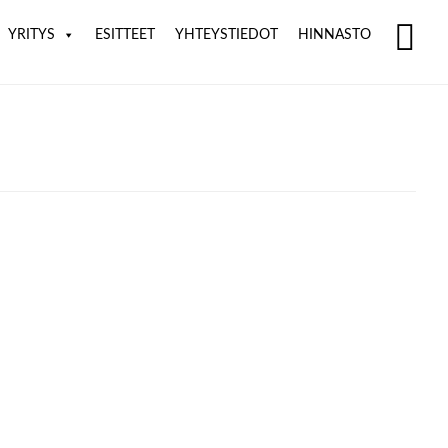
YRITYS
ESITTEET
YHTEYSTIEDOT
HINNASTO
SH
OF
CO