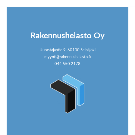
Footer
Rakennushelasto Oy
Uurastajantie 9, 60100 Seinäjoki
myynti@rakennushelasto.fi
044 550 2178