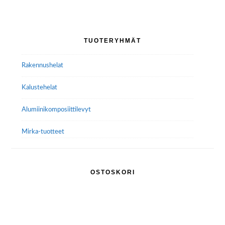
Ensisijainen
TUOTERYHMÄT
sivupalkki
Rakennushelat
Kalustehelat
Alumiini­komposiitti­levyt
Mirka-tuotteet
OSTOSKORI