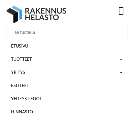
Hyppää
Hyppää
Hyppää
pääsisältöön
ensisijaiseen
alatunnisteeseen
sivupalkkiin
SH
OF
CO
ETUSIVU
TUOTTEET
YRITYS
ESITTEET
YHTEYSTIEDOT
HINNASTO