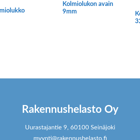
Kolmiolukon avain
miolukko
9mm
K
3
Rakennushelasto Oy
Uurastajantie 9, 60100 Seinäjoki
myynti@rakennushelasto.fi