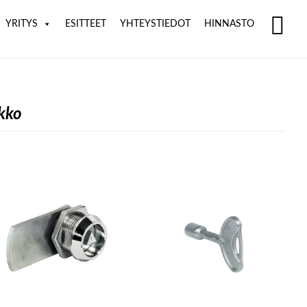
YRITYS
ESITTEET
YHTEYSTIEDOT
HINNASTO
SH
OF
CO
kko