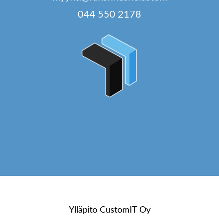
044 550 2178
Ylläpito
CustomIT Oy