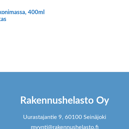
ikonimassa, 400ml
kas
Rakennushelasto Oy
Uurastajantie 9, 60100 Seinäjoki
myynti@rakennushelasto.fi