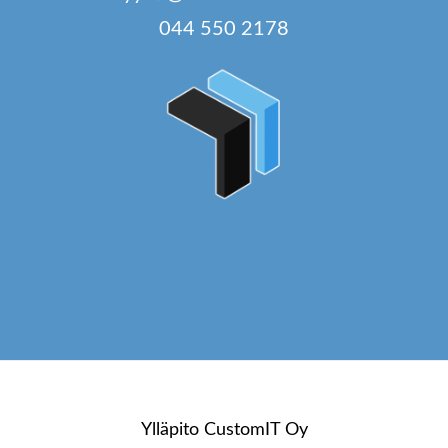
044 550 2178
Ylläpito
CustomIT Oy