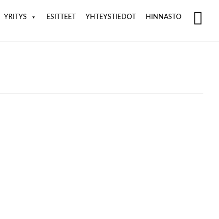
YRITYS
ESITTEET
YHTEYSTIEDOT
HINNASTO
SH
OF
CO