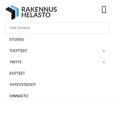
Hyppää
Hyppää
Hyppää
pääsisältöön
ensisijaiseen
alatunnisteeseen
sivupalkkiin
SH
OF
CO
ETUSIVU
TUOTTEET
YRITYS
ESITTEET
YHTEYSTIEDOT
HINNASTO