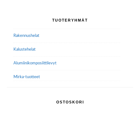
Ensisijainen
TUOTERYHMÄT
sivupalkki
Rakennushelat
Kalustehelat
Alumiini­komposiitti­levyt
Mirka-tuotteet
OSTOSKORI