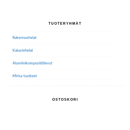
Ensisijainen
TUOTERYHMÄT
sivupalkki
Rakennushelat
Kalustehelat
Alumiini­komposiitti­levyt
Mirka-tuotteet
OSTOSKORI