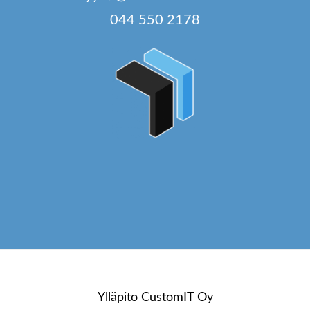
044 550 2178
Ylläpito
CustomIT Oy