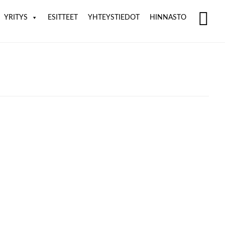
YRITYS
ESITTEET
YHTEYSTIEDOT
HINNASTO
SH
OF
CO