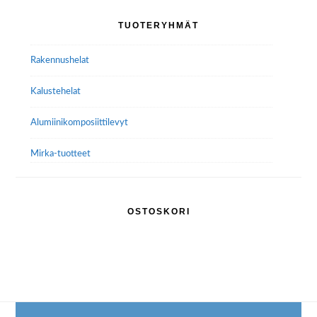
tehdä
Ensisijainen
TUOTERYHMÄT
valinnat
sivupalkki
tuotteen
Rakennushelat
sivulla.
Kalustehelat
Alumiini­komposiitti­levyt
Mirka-tuotteet
OSTOSKORI
Footer