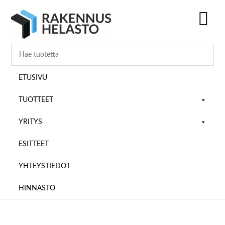
Hyppää
Hyppää
Hyppää
pääsisältöön
ensisijaiseen
alatunnisteeseen
sivupalkkiin
SH
OF
CO
ETUSIVU
TUOTTEET
YRITYS
ESITTEET
YHTEYSTIEDOT
HINNASTO