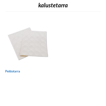
kalustetarra
Peittotarra
Tällä
tuotteella
on
useampi
muunnelma.
Voit