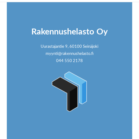
Footer
Rakennushelasto Oy
Uurastajantie 9, 60100 Seinäjoki
myynti@rakennushelasto.fi
044 550 2178