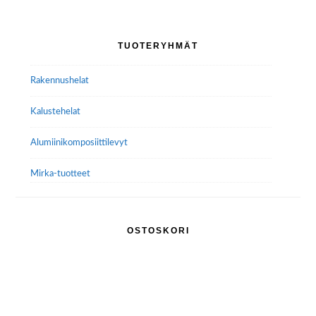
Ensisijainen
TUOTERYHMÄT
sivupalkki
Rakennushelat
Kalustehelat
Alumiini­komposiitti­levyt
Mirka-tuotteet
OSTOSKORI