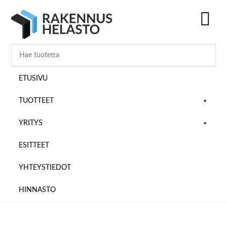
Hyppää
Hyppää
Hyppää
pääsisältöön
ensisijaiseen
alatunnisteeseen
sivupalkkiin
SH
OF
CO
ETUSIVU
TUOTTEET
YRITYS
ESITTEET
YHTEYSTIEDOT
HINNASTO