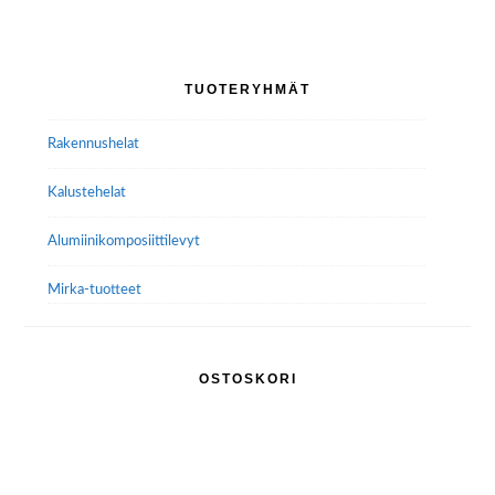
Ensisijainen
TUOTERYHMÄT
sivupalkki
Rakennushelat
Kalustehelat
Alumiini­komposiitti­levyt
Mirka-tuotteet
OSTOSKORI