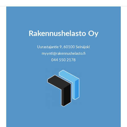
Footer
Rakennushelasto Oy
Uurastajantie 9, 60100 Seinäjoki
myynti@rakennushelasto.fi
044 550 2178