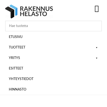
Hyppää
Hyppää
Hyppää
pääsisältöön
ensisijaiseen
alatunnisteeseen
sivupalkkiin
SH
OF
CO
ETUSIVU
TUOTTEET
YRITYS
ESITTEET
YHTEYSTIEDOT
HINNASTO