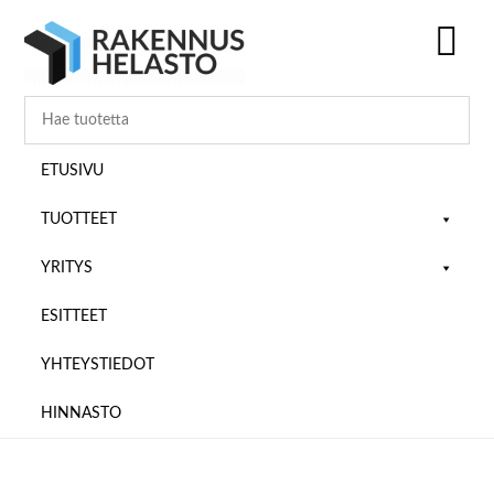
Hyppää
Hyppää
Hyppää
pääsisältöön
ensisijaiseen
alatunnisteeseen
sivupalkkiin
SH
OF
CO
ETUSIVU
TUOTTEET
YRITYS
ESITTEET
YHTEYSTIEDOT
HINNASTO