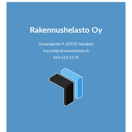
Footer
Rakennushelasto Oy
Uurastajantie 9, 60100 Seinäjoki
myynti@rakennushelasto.fi
044 550 2178