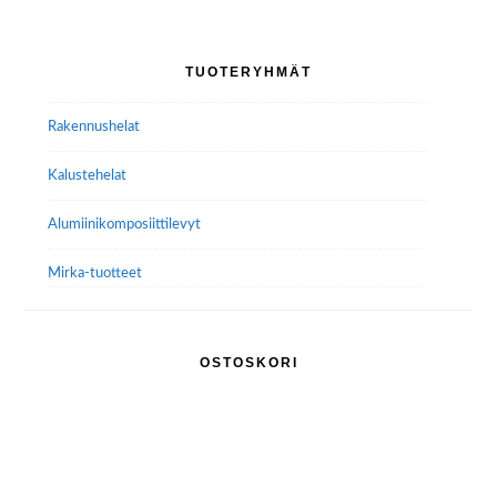
Ensisijainen
TUOTERYHMÄT
sivupalkki
Rakennushelat
Kalustehelat
Alumiini­komposiitti­levyt
Mirka-tuotteet
OSTOSKORI