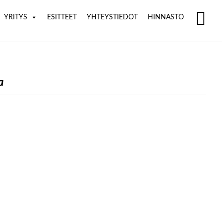
YRITYS
ESITTEET
YHTEYSTIEDOT
HINNASTO
SH
OF
CO
a