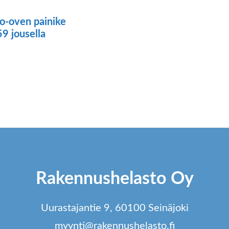
o-oven painike
9 jousella
ä
tteella
ampi
unnelma.
t
dä
Rakennushelasto Oy
innat
tteen
Uurastajantie 9, 60100 Seinäjoki
lla.
myynti@rakennushelasto.fi