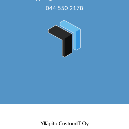
044 550 2178
Ylläpito
CustomIT Oy