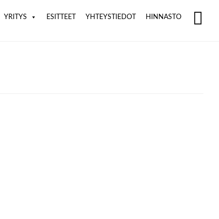
YRITYS
ESITTEET
YHTEYSTIEDOT
HINNASTO
SH
OF
CO