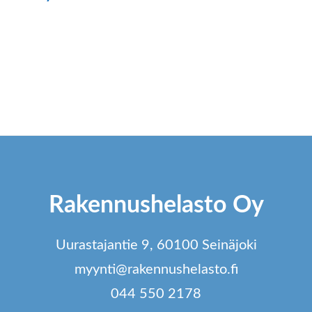
ä
tteella
ampi
unnelma.
t
dä
innat
Rakennushelasto Oy
tteen
lla.
Uurastajantie 9, 60100 Seinäjoki
myynti@rakennushelasto.fi
044 550 2178