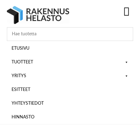
Hyppää
Hyppää
Hyppää
pääsisältöön
ensisijaiseen
alatunnisteeseen
sivupalkkiin
SH
OF
CO
ETUSIVU
TUOTTEET
YRITYS
ESITTEET
YHTEYSTIEDOT
HINNASTO