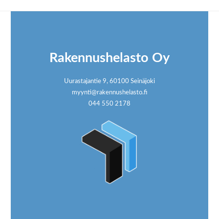
Footer
Rakennushelasto Oy
Uurastajantie 9, 60100 Seinäjoki
myynti@rakennushelasto.fi
044 550 2178