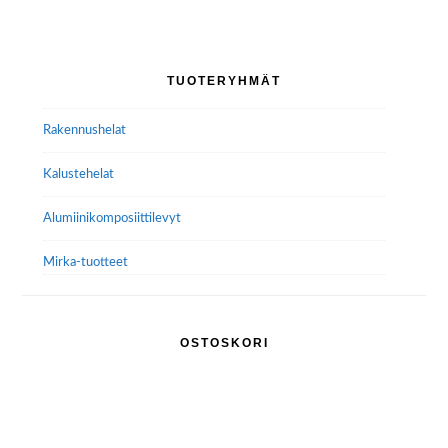
Ensisijainen
TUOTERYHMÄT
sivupalkki
Rakennushelat
Kalustehelat
Alumiini­komposiitti­levyt
Mirka-tuotteet
OSTOSKORI