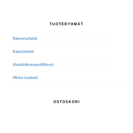
Ensisijainen
TUOTERYHMÄT
sivupalkki
Rakennushelat
Kalustehelat
Alumiini­komposiitti­levyt
Mirka-tuotteet
OSTOSKORI