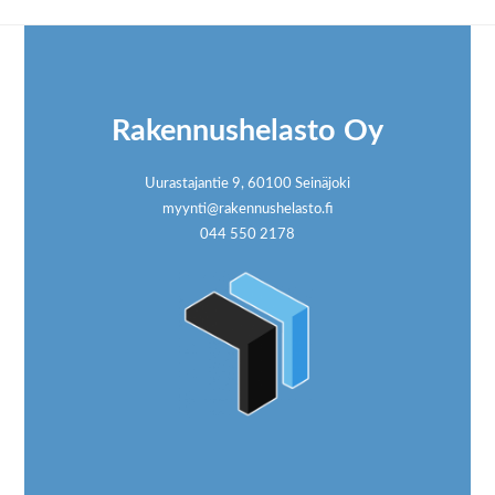
Footer
Rakennushelasto Oy
Uurastajantie 9, 60100 Seinäjoki
myynti@rakennushelasto.fi
044 550 2178