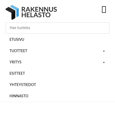
Hyppää
Hyppää
Hyppää
pääsisältöön
ensisijaiseen
alatunnisteeseen
sivupalkkiin
SH
OF
CO
ETUSIVU
TUOTTEET
YRITYS
ESITTEET
YHTEYSTIEDOT
HINNASTO