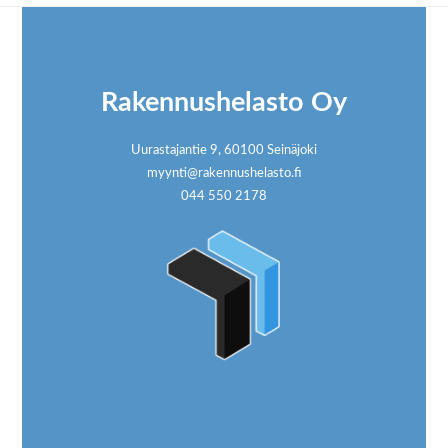
Footer
Rakennushelasto Oy
Uurastajantie 9, 60100 Seinäjoki
myynti@rakennushelasto.fi
044 550 2178