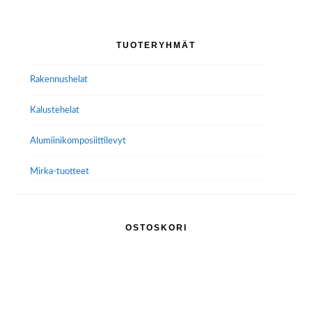
Voit
tehdä
Ensisijainen
TUOTERYHMÄT
valinnat
sivupalkki
tuotteen
Rakennushelat
sivulla.
Kalustehelat
Alumiini­komposiitti­levyt
Mirka-tuotteet
OSTOSKORI