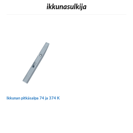
ikkunasulkija
Ikkunan pitkäsalpa 74 ja 374 K
Tällä
tuotteella
on
useampi
muunnelma.