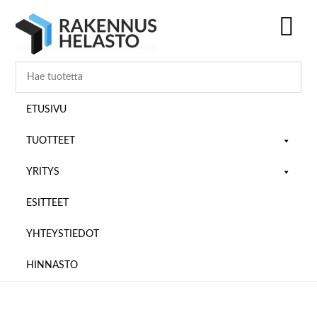
Hyppää
Hyppää
Hyppää
pääsisältöön
ensisijaiseen
alatunnisteeseen
sivupalkkiin
SH
OF
CO
ETUSIVU
TUOTTEET
YRITYS
ESITTEET
YHTEYSTIEDOT
HINNASTO