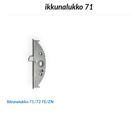
ikkunalukko 71
Ikkunalukko 71/72 FE/ZN
Tällä
tuotteella
on
useampi
muunnelma.