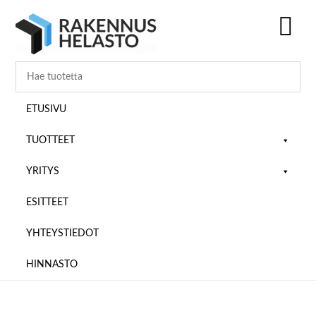
Hyppää
Hyppää
Hyppää
pääsisältöön
ensisijaiseen
alatunnisteeseen
sivupalkkiin
SH
OF
CO
ETUSIVU
TUOTTEET
YRITYS
ESITTEET
YHTEYSTIEDOT
HINNASTO