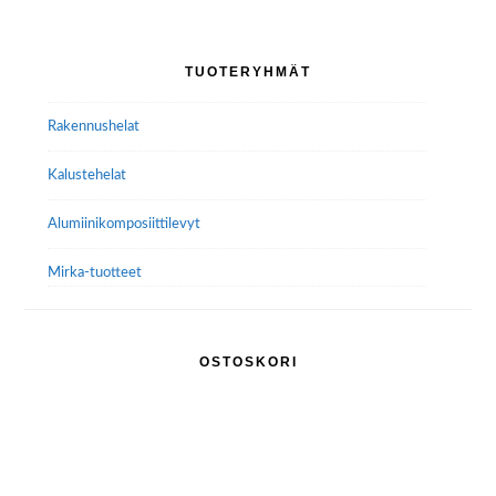
Voit
tehdä
Ensisijainen
TUOTERYHMÄT
valinnat
sivupalkki
tuotteen
Rakennushelat
sivulla.
Kalustehelat
Alumiini­komposiitti­levyt
Mirka-tuotteet
OSTOSKORI