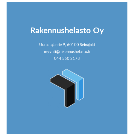
Footer
Rakennushelasto Oy
Uurastajantie 9, 60100 Seinäjoki
myynti@rakennushelasto.fi
044 550 2178