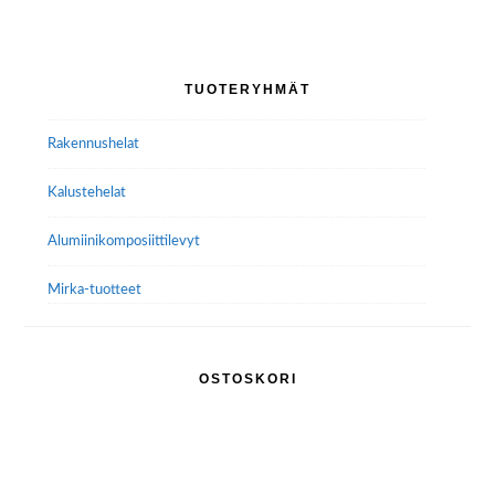
Ensisijainen
TUOTERYHMÄT
sivupalkki
Rakennushelat
Kalustehelat
Alumiini­komposiitti­levyt
Mirka-tuotteet
OSTOSKORI