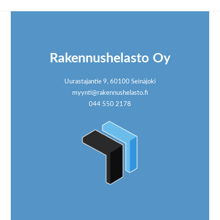
Footer
Rakennushelasto Oy
Uurastajantie 9, 60100 Seinäjoki
myynti@rakennushelasto.fi
044 550 2178