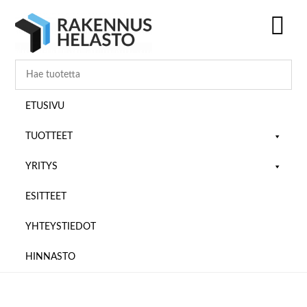
Hyppää
Hyppää
Hyppää
pääsisältöön
ensisijaiseen
alatunnisteeseen
sivupalkkiin
SH
OF
CO
ETUSIVU
TUOTTEET
YRITYS
ESITTEET
YHTEYSTIEDOT
HINNASTO